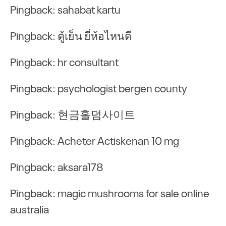
Pingback:
sahabat kartu
Pingback:
ตู้เย็น ยี่ห้อไหนดี
Pingback:
hr consultant
oading
loading
loading
loading
Pingback:
psychologist bergen county
Pingback:
현금홀덤사이트
Pingback:
Acheter Actiskenan 10 mg
Pingback:
aksara178
Pingback:
magic mushrooms for sale online
australia